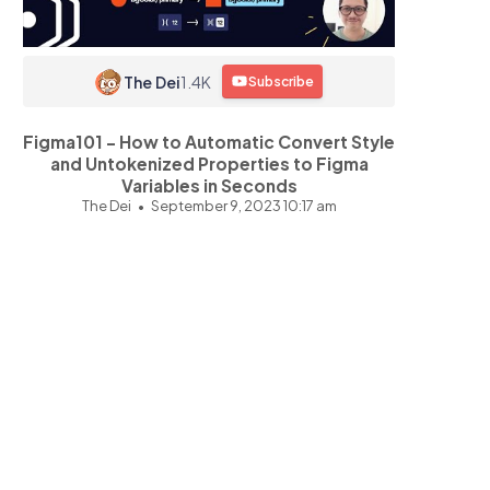
The Dei
1.4K
Subscribe
Figma101 - How to Automatic Convert Style
and Untokenized Properties to Figma
Variables in Seconds
The Dei
September 9, 2023 10:17 am