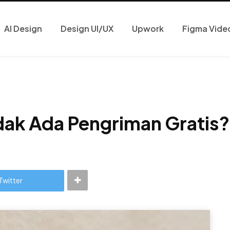
AI Design
Design UI/UX
Upwork
Figma Vide
dak Ada Pengriman Gratis?
Twitter