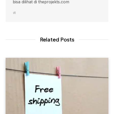
bisa dilihat di theprojekts.com
W
e
b
s
i
t
e
Related Posts