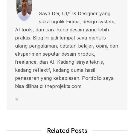
Saya Dei, UI/UX Designer yang
suka ngulik Figma, design system,
AI tools, dan cara kerja desain yang lebih
praktis. Blog ini jadi tempat saya menulis
ulang pengalaman, catatan belajar, opini, dan
eksperimen seputar desain produk,
freelance, dan AI. Kadang isinya teknis,
kadang reflektif, kadang cuma hasil
penasaran yang kebablasan. Portfolio saya
bisa dilihat di theprojekts.com
W
e
b
s
i
t
e
Related Posts