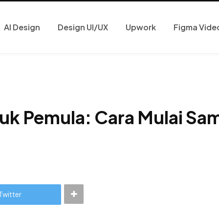
AI Design
Design UI/UX
Upwork
Figma Vide
k Pemula: Cara Mulai Sam
Twitter