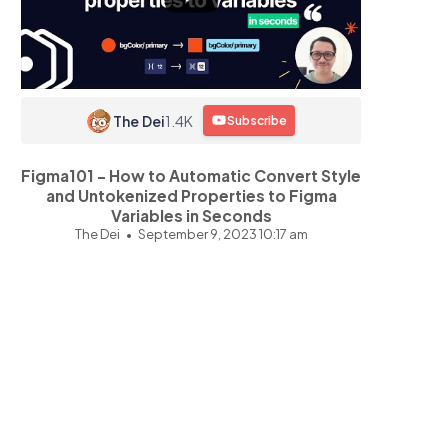
The Dei
1.4K
Subscribe
Figma101 - How to Automatic Convert Style
and Untokenized Properties to Figma
Variables in Seconds
The Dei
September 9, 2023 10:17 am