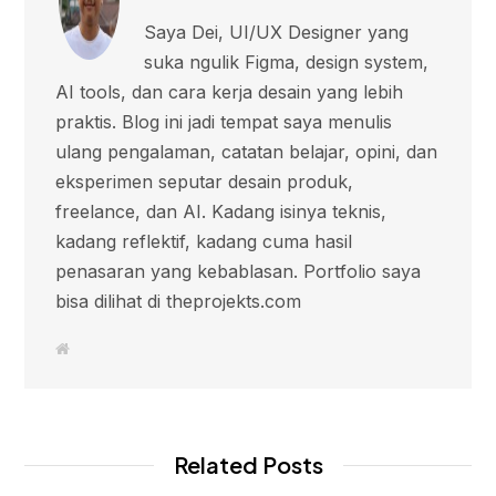
Saya Dei, UI/UX Designer yang
suka ngulik Figma, design system,
AI tools, dan cara kerja desain yang lebih
praktis. Blog ini jadi tempat saya menulis
ulang pengalaman, catatan belajar, opini, dan
eksperimen seputar desain produk,
freelance, dan AI. Kadang isinya teknis,
kadang reflektif, kadang cuma hasil
penasaran yang kebablasan. Portfolio saya
bisa dilihat di theprojekts.com
W
e
b
s
i
t
e
Related Posts