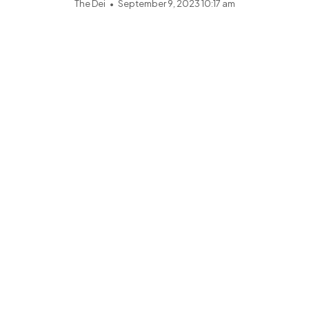
The Dei
September 9, 2023 10:17 am