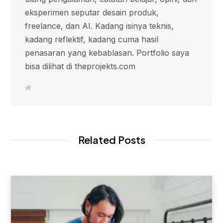
eksperimen seputar desain produk,
freelance, dan AI. Kadang isinya teknis,
kadang reflektif, kadang cuma hasil
penasaran yang kebablasan. Portfolio saya
bisa dilihat di theprojekts.com
W
e
b
s
i
t
e
Related Posts