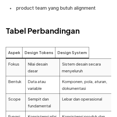
product team yang butuh alignment
Tabel Perbandingan
Aspek
Design Tokens
Design System
Fokus
Nilai desain
Sistem desain secara
dasar
menyeluruh
Bentuk
Data atau
Komponen, pola, aturan,
variable
dokumentasi
Scope
Sempit dan
Lebar dan operasional
fundamental
Fungsi
Konsistensi nilai
Konsistensi produk dan