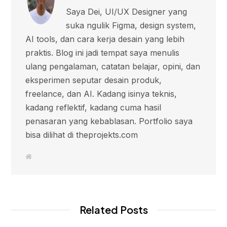
Saya Dei, UI/UX Designer yang
suka ngulik Figma, design system,
AI tools, dan cara kerja desain yang lebih
praktis. Blog ini jadi tempat saya menulis
ulang pengalaman, catatan belajar, opini, dan
eksperimen seputar desain produk,
freelance, dan AI. Kadang isinya teknis,
kadang reflektif, kadang cuma hasil
penasaran yang kebablasan. Portfolio saya
bisa dilihat di theprojekts.com
W
e
b
s
i
t
e
Related Posts