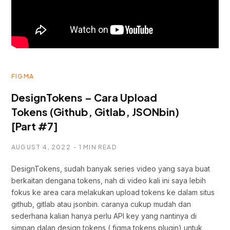
FIGMA
DesignTokens – Cara Upload
Tokens (Github, Gitlab, JSONbin)
[Part #7]
AUGUST 4, 2022
1 MIN READ
DesignTokens, sudah banyak series video yang saya buat
berkaitan dengana tokens, nah di video kali ini saya lebih
fokus ke area cara melakukan upload tokens ke dalam situs
github, gitlab atau jsonbin. caranya cukup mudah dan
sederhana kalian hanya perlu API key yang nantinya di
simpan dalan design tokens ( figma tokens plugin) untuk