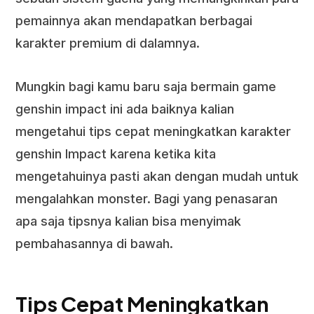
pemainnya akan mendapatkan berbagai
karakter premium di dalamnya.
Mungkin bagi kamu baru saja bermain game
genshin impact ini ada baiknya kalian
mengetahui tips cepat meningkatkan karakter
genshin Impact karena ketika kita
mengetahuinya pasti akan dengan mudah untuk
mengalahkan monster. Bagi yang penasaran
apa saja tipsnya kalian bisa menyimak
pembahasannya di bawah.
Tips Cepat Meningkatkan