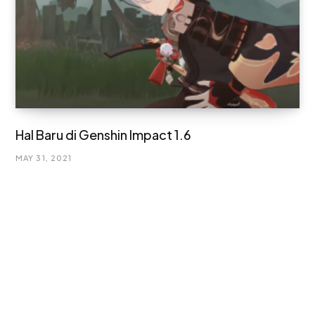
Hal Baru di Genshin Impact 1.6
MAY 31, 2021