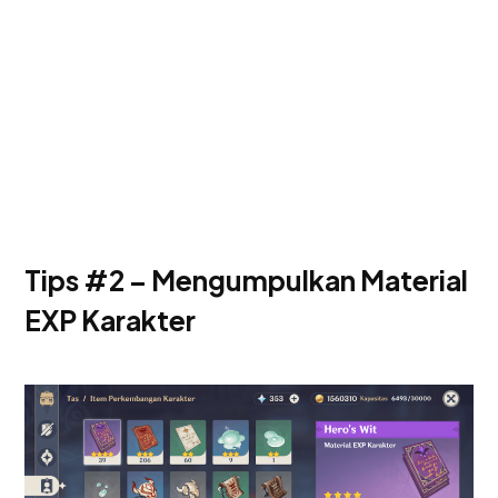
Tips #2 – Mengumpulkan Material
EXP Karakter