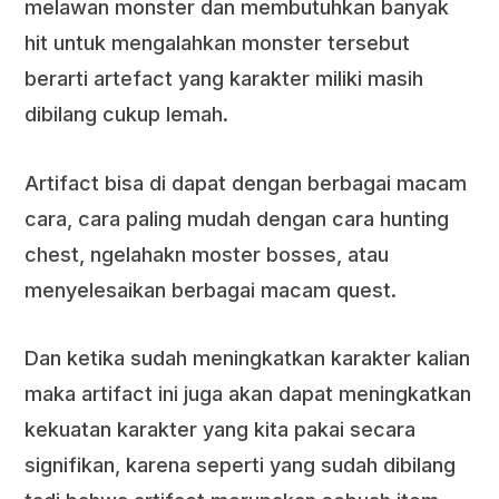
melawan monster dan membutuhkan banyak
hit untuk mengalahkan monster tersebut
berarti artefact yang karakter miliki masih
dibilang cukup lemah.
Artifact bisa di dapat dengan berbagai macam
cara, cara paling mudah dengan cara hunting
chest, ngelahakn moster bosses, atau
menyelesaikan berbagai macam quest.
Dan ketika sudah meningkatkan karakter kalian
maka artifact ini juga akan dapat meningkatkan
kekuatan karakter yang kita pakai secara
signifikan, karena seperti yang sudah dibilang