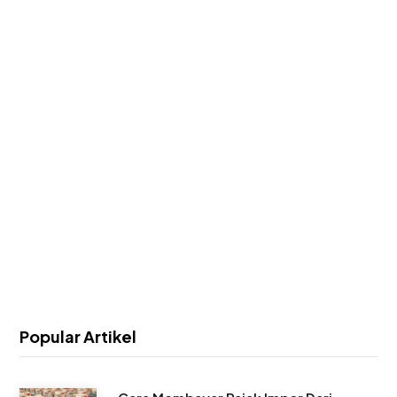
Popular Artikel