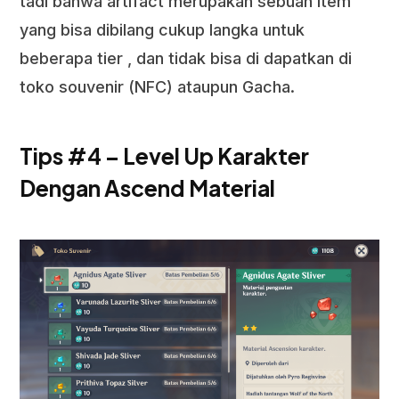
tadi bahwa artifact merupakan sebuah item
yang bisa dibilang cukup langka untuk
beberapa tier , dan tidak bisa di dapatkan di
toko souvenir (NFC) ataupun Gacha.
Tips #4 – Level Up Karakter
Dengan Ascend Material