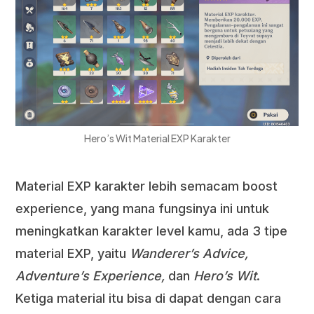
Hero’s Wit Material EXP Karakter
Material EXP karakter lebih semacam boost
experience, yang mana fungsinya ini untuk
meningkatkan karakter level kamu, ada 3 tipe
material EXP, yaitu
Wanderer’s Advice,
Adventure’s Experience,
dan
Hero’s Wit
.
Ketiga material itu bisa di dapat dengan cara