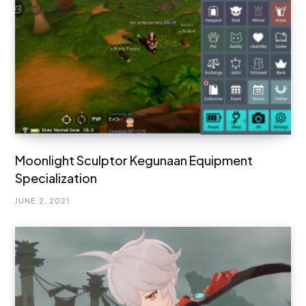
Moonlight Sculptor Kegunaan Equipment
Specialization
JUNE 2, 2021