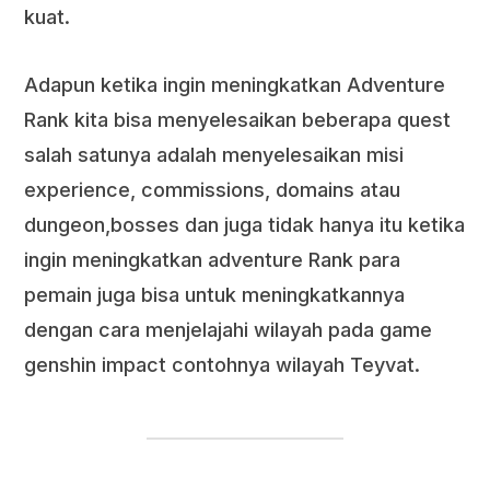
kuat.
Adapun ketika ingin meningkatkan Adventure
Rank kita bisa menyelesaikan beberapa quest
salah satunya adalah menyelesaikan misi
experience, commissions, domains atau
dungeon,bosses dan juga tidak hanya itu ketika
ingin meningkatkan adventure Rank para
pemain juga bisa untuk meningkatkannya
dengan cara menjelajahi wilayah pada game
genshin impact contohnya wilayah Teyvat.