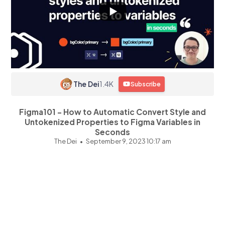
The Dei
1.4K
Subscribe
Figma101 - How to Automatic Convert Style and
Untokenized Properties to Figma Variables in
Seconds
The Dei
September 9, 2023 10:17 am