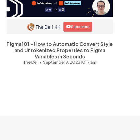
The Dei
1.4K
Subscribe
Figma101 - How to Automatic Convert Style
and Untokenized Properties to Figma
Variables in Seconds
The Dei
September 9, 2023 10:17 am