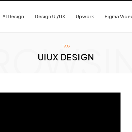
AI Design
Design UI/UX
Upwork
Figma Vide
ROWSI
TAG
UIUX DESIGN