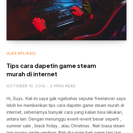
ULAS APLIKASI
Tips cara dapetin game steam
murah di internet
OCTOBER 10, 2016
2 MINS READ
Hi, Guys.. Kali ini saya gak ngebahas seputar freelancer saya
lebih ke memberikan tips cara dapetin game steam murah di
internet, sebenarnya banyak cara yang kalian bisa lakukan,
antara lain. Dengan menunggu event-event besar seperti ,
summer sale , black friday , atau Christmas . Nah biasa steam
lagi promo gede-gedean. Nah jika ingin beli game tapi lagi