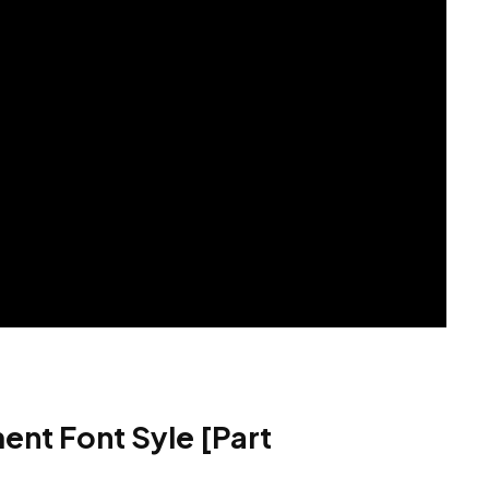
nt Font Syle [Part