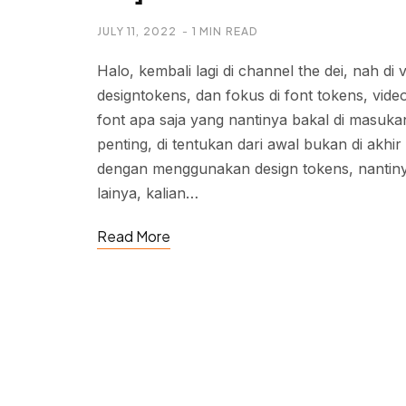
JULY 11, 2022
1 MIN READ
Halo, kembali lagi di channel the dei, nah di
designtokens, dan fokus di font tokens, vide
font apa saja yang nantinya bakal di masukan
penting, di tentukan dari awal bukan di akh
dengan menggunakan design tokens, nantinya 
lainya, kalian…
Read More