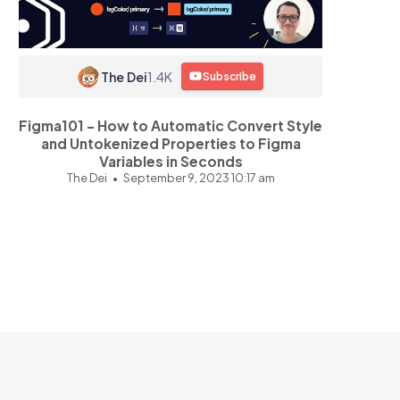
The Dei
1.4K
Subscribe
Figma101 - How to Automatic Convert Style
and Untokenized Properties to Figma
Variables in Seconds
The Dei
September 9, 2023 10:17 am