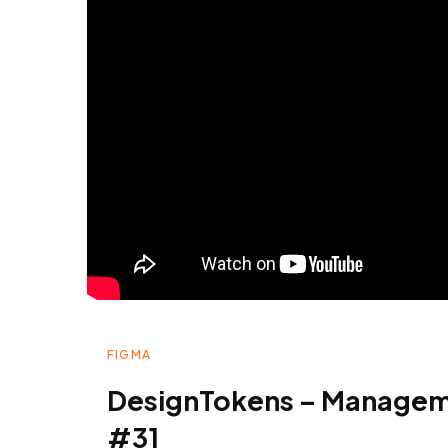
FIGMA
DesignTokens – Manageme
#3]