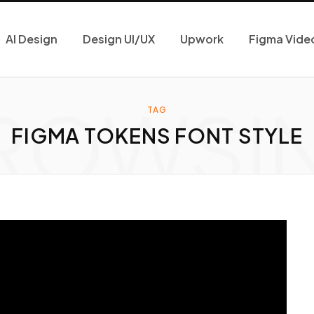
AI Design
Design UI/UX
Upwork
Figma Vide
ROWSI
TAG
FIGMA TOKENS FONT STYLE