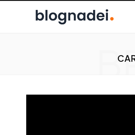
B
CAR