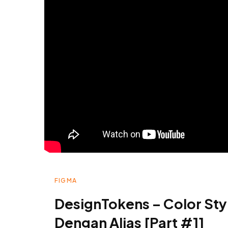
FIGMA
DesignTokens – Color Sty
Dengan Alias [Part #1]