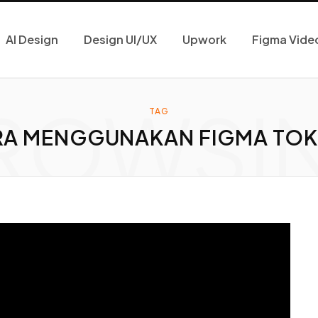
AI Design
Design UI/UX
Upwork
Figma Vide
ROWSI
TAG
A MENGGUNAKAN FIGMA TO