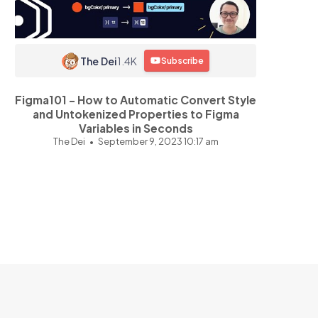
The Dei
1.4K
Subscribe
Figma101 - How to Automatic Convert Style
and Untokenized Properties to Figma
Variables in Seconds
The Dei
September 9, 2023 10:17 am