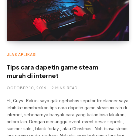
ULAS APLIKASI
Tips cara dapetin game steam
murah di internet
OCTOBER 10, 2016
2 MINS READ
Hi, Guys.. Kali ini saya gak ngebahas seputar freelancer saya
lebih ke memberikan tips cara dapetin game steam murah di
internet, sebenarnya banyak cara yang kalian bisa lakukan,
antara lain. Dengan menunggu event-event besar seperti ,
summer sale , black friday , atau Christmas . Nah biasa steam
lagi promo gede-gedean. Nah jika ingin beli game tapi lagi