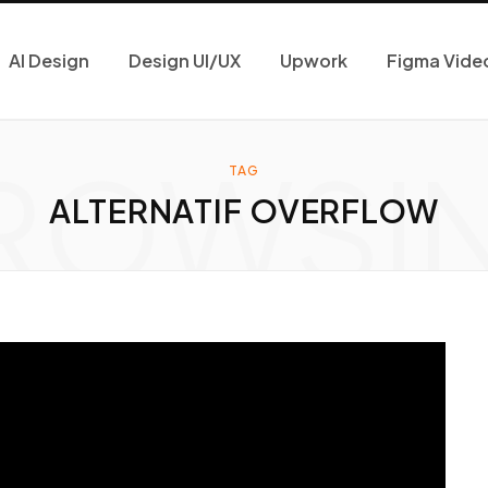
AI Design
Design UI/UX
Upwork
Figma Vide
ROWSI
TAG
ALTERNATIF OVERFLOW