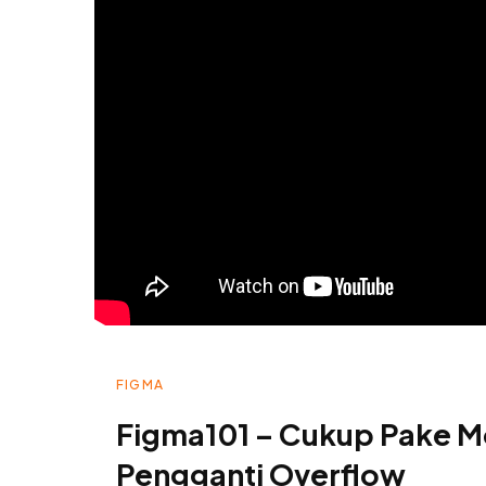
FIGMA
Figma101 – Cukup Pake M
Pengganti Overflow