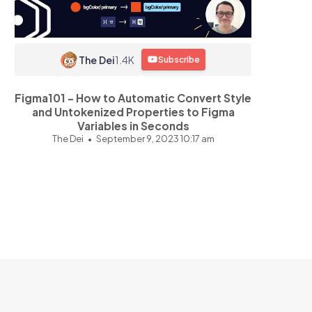
The Dei
1.4K
Subscribe
Figma101 - How to Automatic Convert Style
and Untokenized Properties to Figma
Variables in Seconds
The Dei
September 9, 2023 10:17 am